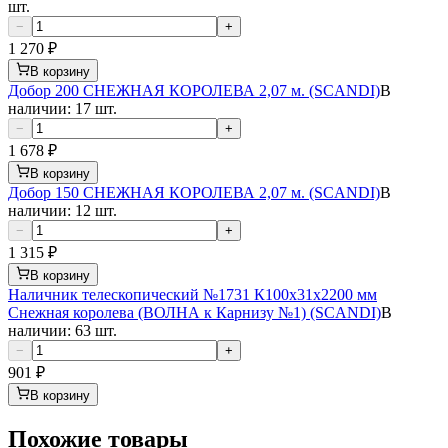
шт.
−
+
1 270
₽
В корзину
Добор 200 СНЕЖНАЯ КОРОЛЕВА 2,07 м. (SCANDI)
В
наличии: 17 шт.
−
+
1 678
₽
В корзину
Добор 150 СНЕЖНАЯ КОРОЛЕВА 2,07 м. (SCANDI)
В
наличии: 12 шт.
−
+
1 315
₽
В корзину
Наличник телескопический №1731 К100х31х2200 мм
Снежная королева (ВОЛНА к Карнизу №1) (SCANDI)
В
наличии: 63 шт.
−
+
901
₽
В корзину
Похожие товары